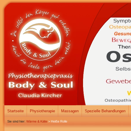
Startseite
Physiotherapie
Massagen
Spezielle Behandlungen
Sie sind hier:
Wärme & Kälte
>
Heiße Rolle