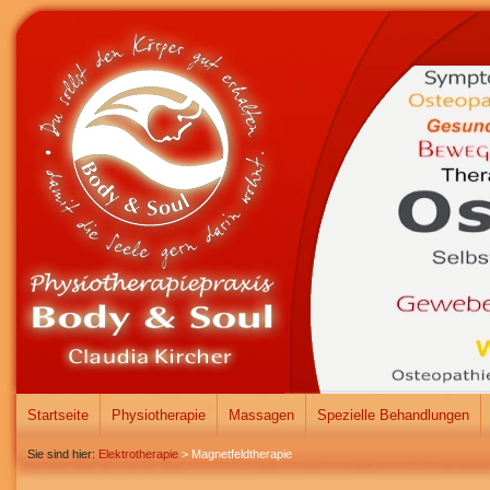
Startseite
Physiotherapie
Massagen
Spezielle Behandlungen
Sie sind hier:
Elektrotherapie
>
Magnetfeldtherapie